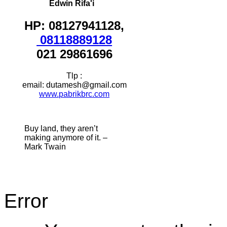
Edwin Rifa'i
HP: 08127941128,
08118889128
021 29861696
Tlp :
email: dutamesh@gmail.com
www.pabrikbrc.com
Buy land, they aren’t
making anymore of it. –
Mark Twain
Error