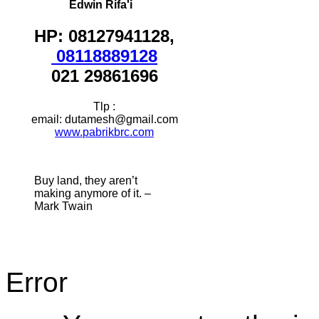
Edwin Rifa'i
HP: 08127941128,
08118889128
021 29861696
Tlp :
email: dutamesh@gmail.com
www.pabrikbrc.com
Buy land, they aren’t
making anymore of it. –
Mark Twain
Error