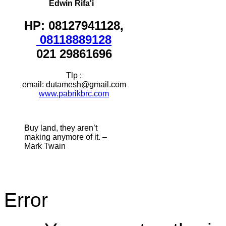
Edwin Rifa'i
HP: 08127941128,
08118889128
021 29861696
Tlp :
email: dutamesh@gmail.com
www.pabrikbrc.com
Buy land, they aren’t
making anymore of it. –
Mark Twain
Error