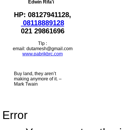
Edwin Rifa'i
HP: 08127941128,
08118889128
021 29861696
Tlp :
email: dutamesh@gmail.com
www.pabrikbrc.com
Buy land, they aren’t
making anymore of it. –
Mark Twain
Error