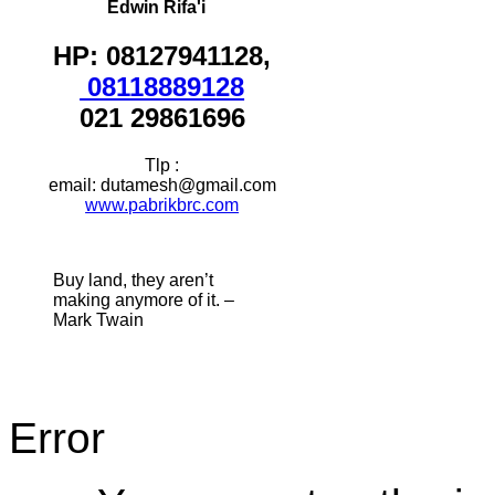
Edwin Rifa'i
HP: 08127941128,
08118889128
021 29861696
Tlp :
email: dutamesh@gmail.com
www.pabrikbrc.com
Buy land, they aren’t
making anymore of it. –
Mark Twain
Error