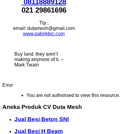
08118889128
021 29861696
Tlp :
email: dutamesh@gmail.com
www.pabrikbrc.com
Buy land, they aren’t
making anymore of it. –
Mark Twain
Error
You are not authorised to view this resource.
Aneka Produk CV Duta Mesh
Jual Besi Beton SNI
Jual Besi H Beam