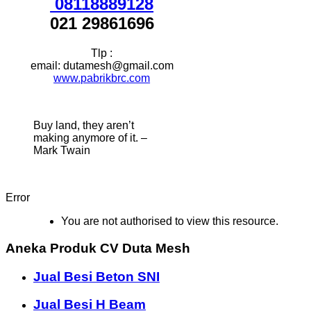
08118889128
021 29861696
Tlp :
email: dutamesh@gmail.com
www.pabrikbrc.com
Buy land, they aren’t
making anymore of it. –
Mark Twain
Error
You are not authorised to view this resource.
Aneka Produk CV Duta Mesh
Jual Besi Beton SNI
Jual Besi H Beam